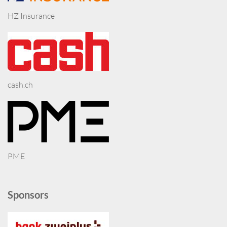
HZ Insurance
cash.ch
PME
Sponsors